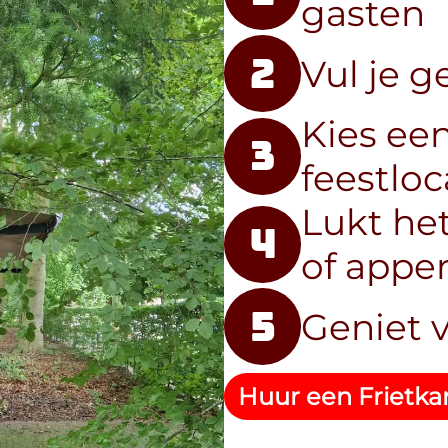
gasten
Vul je g
2
Kies een
3
feestloc
Lukt het
4
of appen
Geniet v
5
Huur een Frietka