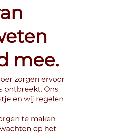
van
weten
ad mee.
voer zorgen ervoor
ts ontbreekt. Ons
stje en wij regelen
 zorgen te maken
 wachten op het