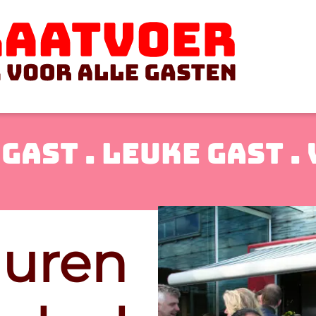
GAST .
LEUKE GAST .
huren