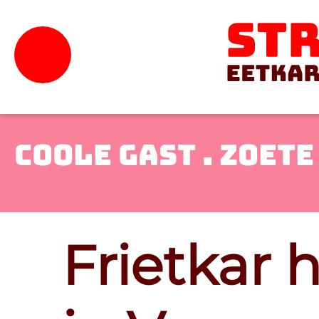
COOLE GAST .
ZOETE 
Frietkar 