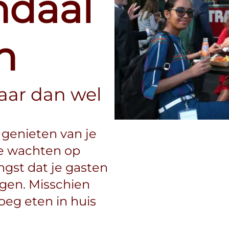
ndaal
n
aar dan wel
g genieten van je
 te wachten op
gst dat je gasten
jgen. Misschien
noeg eten in huis