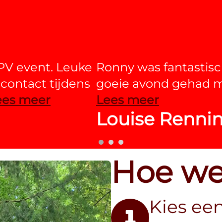
PV event. Leuke
Ronny was fantastis
 contact tijdens
goeie avond gehad me
ees meer
Lees meer
Louise Renni
Hoe we
Kies ee
1