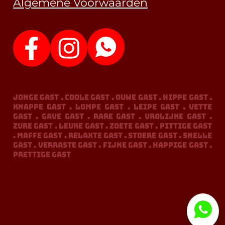
Algemene Voorwaarden
jonge gast . coole gast . ouwe gast . hippe gast .
knappe gast . lompe gast . leipe gast . vette
gast . gave gast . rare gast . vrolijke gast .
zure gast . leuke gast . zoete gast . pittige gast
. maffe gast . relaxte gast . stoere gast . snelle
gast . verraste gast . fijne gast . happige gast .
prettige gast